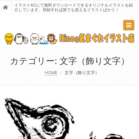
イラストACにて無料ダウンロードできるオリジナルイラストを紹
介しています。登録すれば誰でも使えるイラストばかり！
Togg
navig
カテゴリー:
文字（飾り文字）
HOME
文字（飾り文字）