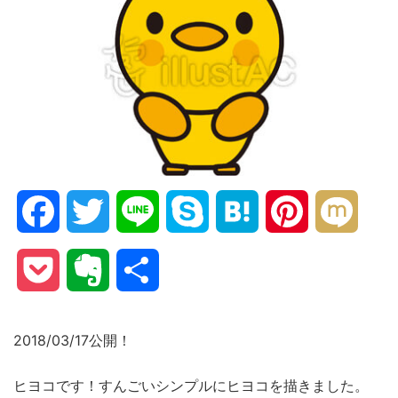
Facebook
Twitter
Line
Skype
Hatena
Pinterest
Mixi
Pocket
Evernote
共
有
2018/03/17公開！
ヒヨコです！すんごいシンプルにヒヨコを描きました。