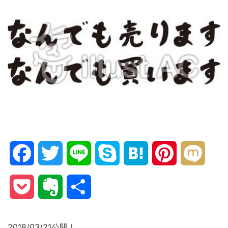
Facebook
Twitter
Line
Skype
Hatena
Pinterest
Mixi
Pocket
Evernote
共
有
2018/03/21公開！