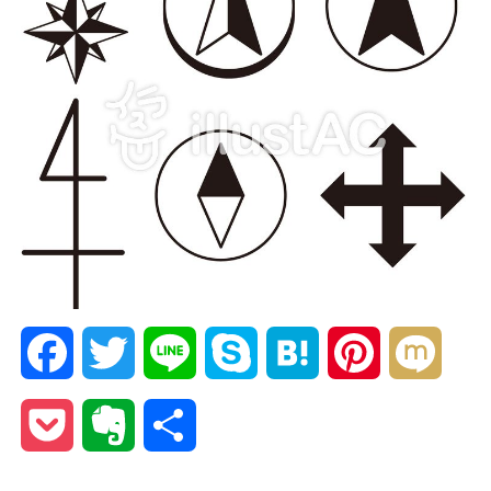
Facebook
Twitter
Line
Skype
Hatena
Pinterest
Mixi
Pocket
Evernote
共
有