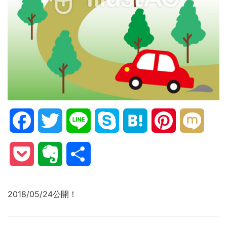
Facebook
Twitter
Line
Skype
Hatena
Pinterest
Mixi
Pocket
Evernote
共
有
2018/05/24公開！