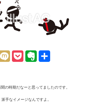
interest
Mixi
Pocket
Evernote
共
有
新聞の時期だなーと思ってましたのです。
、派手なイメージなんですよ。