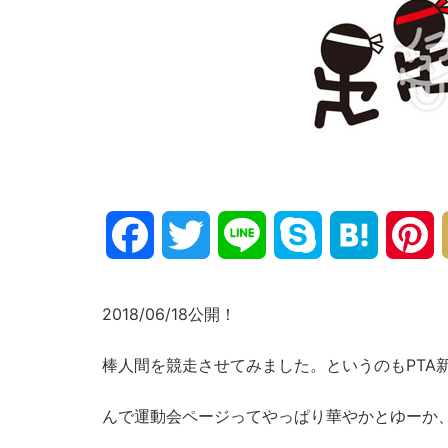
Facebook
Twitter
Line
Skype
Hatena
P
2018/06/18公開！
棒人間を競走させてみました。というのもPTA
んで運動会ページってやっぱり華やかとゆーか