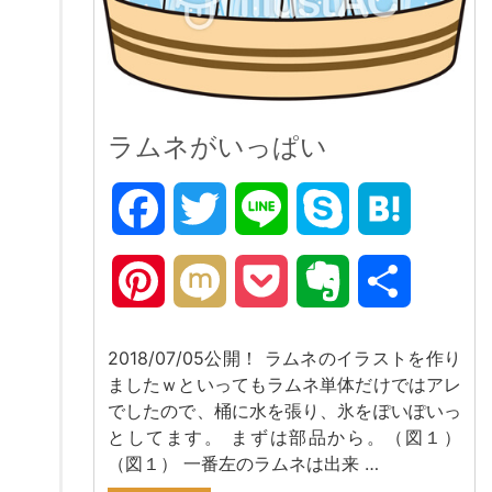
ラムネがいっぱい
Facebook
Twitter
Line
Skype
Hatena
Pinterest
Mixi
Pocket
Evernote
共
有
2018/07/05公開！ ラムネのイラストを作り
ましたｗといってもラムネ単体だけではアレ
でしたので、桶に水を張り、氷をぽいぽいっ
としてます。 まずは部品から。（図１）
（図１） 一番左のラムネは出来 …