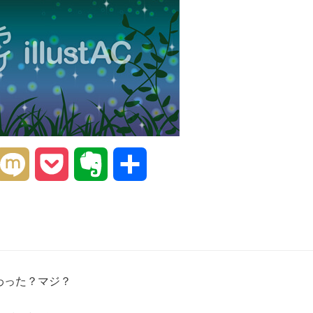
interest
Mixi
Pocket
Evernote
共
有
わった？マジ？