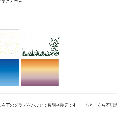
？てことでｗ
に右下のグラデをかぶせて透明→乗算です。すると、あら不思