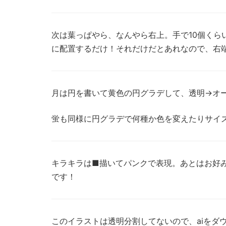
次は葉っぱやら、なんやら右上。手で10個くら
に配置するだけ！それだけだとあれなので、右
月は円を書いて黄色の円グラデして、透明→オ
蛍も同様に円グラデで何種か色を変えたりサイ
キラキラは■描いてパンクで表現。あとはお好
です！
このイラストは透明分割してないので、aiをダ