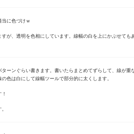
適当に色づけｗ
ますが、透明を色相にしています。線幅の白を上にかぶせても
パターンぐらい書きます。書いたらまとめてずらして、線が重
線の色は白にして線幅ツールで部分的に太くします。
す！
す。