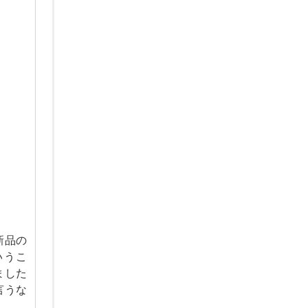
Pinterest
新品の
いうこ
ました
言うな