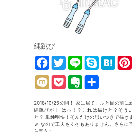
縄跳び
Facebook
Twitter
Line
Skype
Hatena
Mixi
Pocket
Evernote
共
有
2018/10/25公開！ 家に居て、ふと目の前に
縄跳びが！ はっ！？これは描けと？そう
と？ 単純明快！そんだけの思いつきで描き
ｗ なので工夫もくそもありません。さらに
ら言うこ …