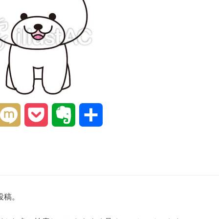
interest
Mixi
Pocket
Evernote
共
有
投稿。