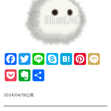
Facebook
Twitter
Line
Skype
Hatena
Pinterest
Mixi
Pocket
Evernote
共
有
2024/04/19公開