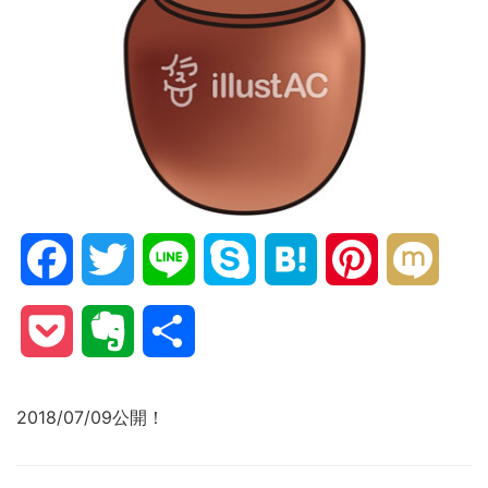
Facebook
Twitter
Line
Skype
Hatena
Pinterest
Mixi
Pocket
Evernote
共
有
2018/07/09公開！