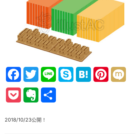
Facebook
Twitter
Line
Skype
Hatena
Pinterest
Mixi
Pocket
Evernote
共
有
2018/10/23公開！